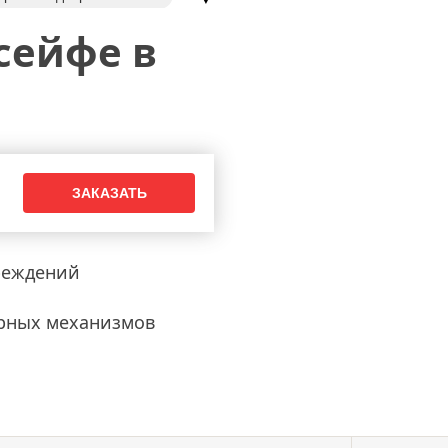
замки
замена ручек
сейфе в
таллической двери
обивка дверей
двери
реждений
рных механизмов