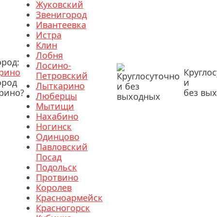
Жуковский
Звенигород
Ивантеевка
Истра
Клин
Лобня
ород:
Лосино-
рино
Кругло
Петровский
ород
и
Лыткарино
рино?
без вы
Люберцы
Мытищи
Нахабино
Ногинск
Одинцово
Павловский
Посад
Подольск
Протвино
Королев
Красноармейск
Красногорск