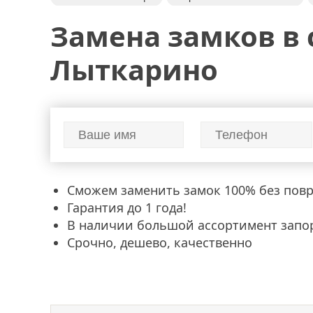
вскрытие дверных замков
перекодировка замков
Замена замков в 
замена
входной двери
установка дверей
ме
в металлической двери
металлических дверей
Лыткарино
Сможем заменить замок 100% без пов
Гарантия до 1 года!
В наличии большой ассортимент запо
Срочно, дешево, качественно