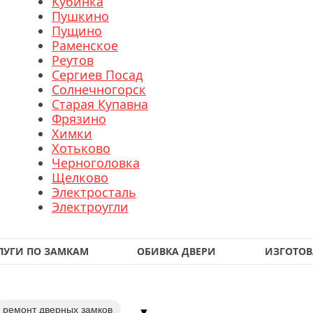
Кубинка
Пушкино
Пущино
Раменское
Реутов
Сергиев Посад
Солнечногорск
Старая Купавна
Фрязино
Химки
Хотьково
Черноголовка
Щелково
Электросталь
Электроугли
ЛУГИ ПО ЗАМКАМ
ОБИВКА ДВЕРИ
ИЗГОТОВ
ремонт дверных замков
▼