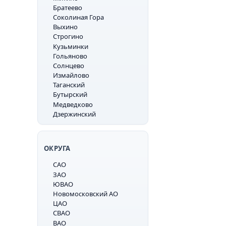
Братеево
Соколиная Гора
Выхино
Строгино
Кузьминки
Гольяново
Солнцево
Измайлово
Таганский
Бутырский
Медведково
Дзержинский
ОКРУГА
САО
ЗАО
ЮВАО
Новомосковский АО
ЦАО
СВАО
ВАО