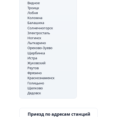
Видное
Троицк
Лобня
Коломна
Балашиха
Солнечногорск
Электросталь
Ногинск
Лыткарино
Орехово-Зуево
Щербинка
Истра
Жуковский
Реутов
Фрязино
Краснознаменск
Голицыно
Щелково
Дедовск
Приезд по адресам станций