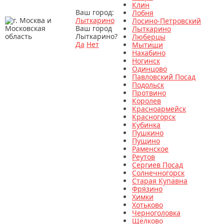
Клин
Ваш город:
Лобня
Лыткарино
Лосино-Петровский
Ваш город
Лыткарино
Лыткарино?
Люберцы
Да
Нет
Мытищи
Нахабино
Ногинск
Одинцово
Павловский Посад
Подольск
Протвино
Королев
Красноармейск
Красногорск
Кубинка
Пушкино
Пущино
Раменское
Реутов
Сергиев Посад
Солнечногорск
Старая Купавна
Фрязино
Химки
Хотьково
Черноголовка
Щелково