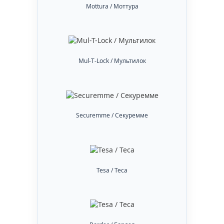
Mottura / Моттура
Mul-T-Lock / Мультилок
Securemme / Секуремме
Tesa / Теса