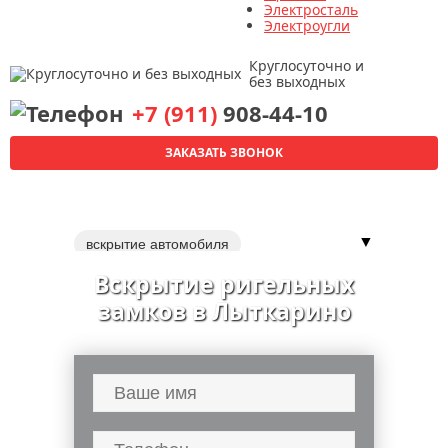
Электросталь
Электроугли
Круглосуточно и
без выходных
+7 (911)
908-44-10
ЗАКАЗАТЬ ЗВОНОК
▼
вскрытие автомобиля
вскрытие автомобилей
Вскрытие ригельных
вскрытие квартир
замков в Лыткарино
ремонт дверных замков
замена дверных замков
перекодировка замка
замки